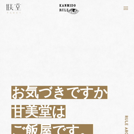
お
気
づ
き
で
す
か
甘
美
堂
は
RULE ARCHIVES
ご
飯
屋
で
す
。